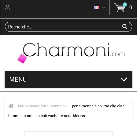
0
0
MENU
Maroquinerie
Porte monnaies
porte monnaie bourse clic clac
femme homme en cuir vachette neuf Abbans